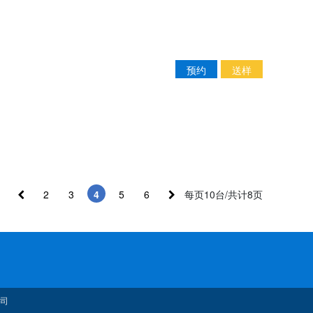
预约
送样
2
3
4
5
6
每页10台/共计8页
司