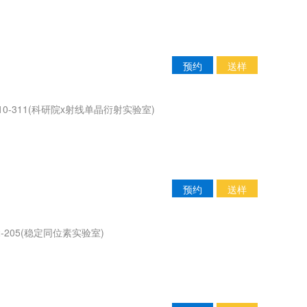
预约
送样
0-311(科研院x射线单晶衍射实验室)
预约
送样
-205(稳定同位素实验室)