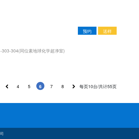
预约
送样
303-304(同位素地球化学超净室)
4
5
6
7
8
每页10台/共计55页
司